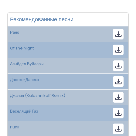
Рекомендованные песни
Рано
Of The Night
Агыйдел Буйлары
Далеко-Далеко
Джаная (Kalashnikoff Remix)
Веселящий Газ
Punk